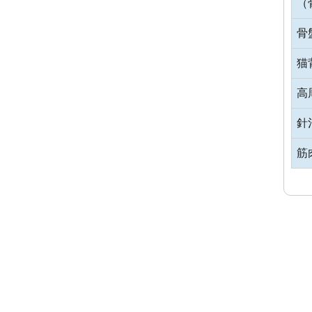
（
骨
猫
高
針
筋