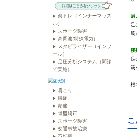
楽トレ（インナーマッス
肩
ル）
足
スポーツ障害
筋
高周波(特殊電気)
スタビライザー（インソ
腰
ール）
足
足圧分析システム（問診
筋
で実施）
根
肩こり
腰痛
頭痛
骨盤矯正
こ
スポーツ障害
交通事故治療
不妊症