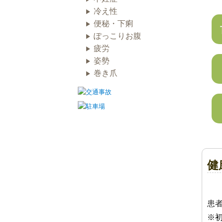
冷え性
便秘・下痢
ぽっこりお腹
疲労
姿勢
巻き爪
健
患
※初