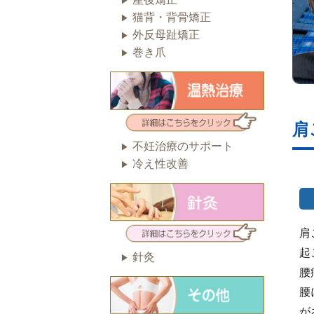
猫背・背骨矯正
外反母趾矯正
巻き爪
肩
不妊治療のサポート
冷え性改善
肩
起
針灸
腰
腰
が