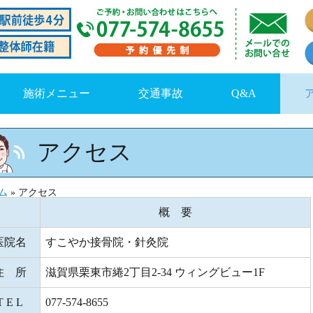
施術メニュー
交通事故
Q&A
アクセス
ム
»
アクセス
概 要
医院名
すこやか接骨院・針灸院
住 所
滋賀県栗東市綣2丁目2-34 ウィングビュー1F
T E L
077-574-8655