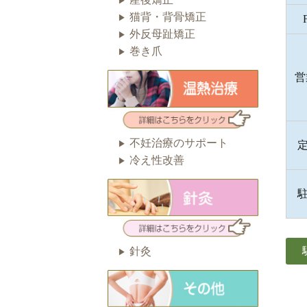
猫背・背骨矯正
外反母趾矯正
巻き爪
営
不妊治療のサポート
定
冷え性改善
駐
針灸