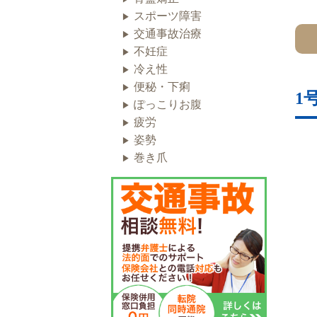
スポーツ障害
交通事故治療
不妊症
冷え性
便秘・下痢
1
ぽっこりお腹
疲労
姿勢
巻き爪